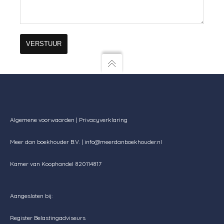
Algemene voorwaarden
|
Privacyverklaring
Meer dan boekhouder B.V. |
info@meerdanboekhouder.nl
Kamer van Koophandel 820114817
Aangesloten bij:
Register Belastingadviseurs