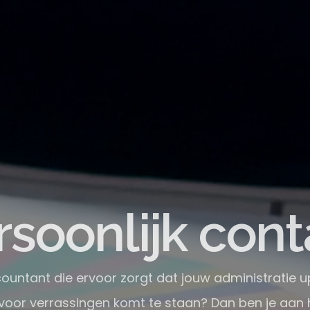
aagdrempelig
countant die ervoor zorgt dat jouw administratie u
voor verrassingen komt te staan? Dan ben je aan