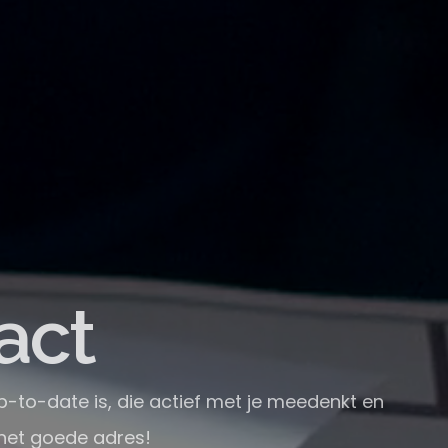
er
p-to-date is, die actief met je meedenkt en
 het goede adres!