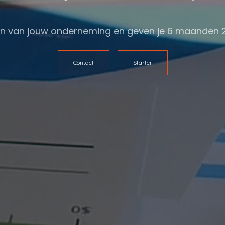
rten van jouw onderneming en geven je 6 maanden 
Contact
Starter