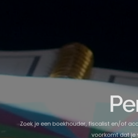
L
Zoek je een boekhouder, fiscalist en/of ac
voorkomt dat je 